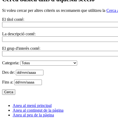
Si voleu cercar per altres criteris us recomanem que utilitzeu la
Cerca 
El títol conté:
La descripció conté:
El grup d'interès conté:
Categoria:
Des de:
Fins a:
Aneu al menú principal
Aneu al contingut de la pàgina
Aneu al peu de la pàgina