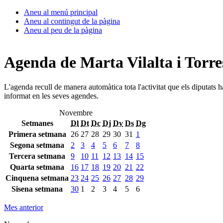
Aneu al menú principal
Aneu al contingut de la pàgina
Aneu al peu de la pàgina
Agenda de Marta Vilalta i Torre
L'agenda recull de manera automàtica tota l'activitat que els diputats 
informat en les seves agendes.
Novembre
Setmanes
Dl
Dt
Dc
Dj
Dv
Ds
Dg
Primera setmana
26
27
28
29
30
31
1
Segona setmana
2
3
4
5
6
7
8
Tercera setmana
9
10
11
12
13
14
15
Quarta setmana
16
17
18
19
20
21
22
Cinquena setmana
23
24
25
26
27
28
29
Sisena setmana
30
1
2
3
4
5
6
Mes anterior