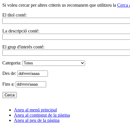
Si voleu cercar per altres criteris us recomanem que utilitzeu la
Cerca 
El títol conté:
La descripció conté:
El grup d'interès conté:
Categoria:
Des de:
Fins a:
Aneu al menú principal
Aneu al contingut de la pàgina
Aneu al peu de la pàgina