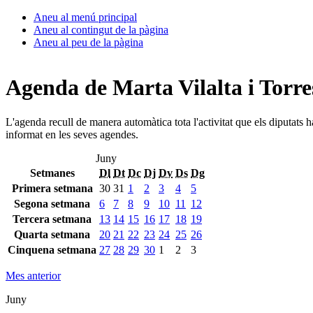
Aneu al menú principal
Aneu al contingut de la pàgina
Aneu al peu de la pàgina
Agenda de Marta Vilalta i Torre
L'agenda recull de manera automàtica tota l'activitat que els diputats 
informat en les seves agendes.
Juny
Setmanes
Dl
Dt
Dc
Dj
Dv
Ds
Dg
Primera setmana
30
31
1
2
3
4
5
Segona setmana
6
7
8
9
10
11
12
Tercera setmana
13
14
15
16
17
18
19
Quarta setmana
20
21
22
23
24
25
26
Cinquena setmana
27
28
29
30
1
2
3
Mes anterior
Juny