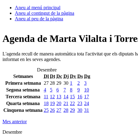
Aneu al menú principal
Aneu al contingut de la pàgina
Aneu al peu de la pàgina
Agenda de Marta Vilalta i Torre
L'agenda recull de manera automàtica tota l'activitat que els diputats 
informat en les seves agendes.
Desembre
Setmanes
Dl
Dt
Dc
Dj
Dv
Ds
Dg
Primera setmana
27
28
29
30
1
2
3
Segona setmana
4
5
6
7
8
9
10
Tercera setmana
11
12
13
14
15
16
17
Quarta setmana
18
19
20
21
22
23
24
Cinquena setmana
25
26
27
28
29
30
31
Mes anterior
Desembre