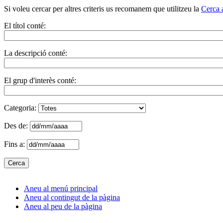
Si voleu cercar per altres criteris us recomanem que utilitzeu la
Cerca 
El títol conté:
La descripció conté:
El grup d'interès conté:
Categoria:
Des de:
Fins a:
Aneu al menú principal
Aneu al contingut de la pàgina
Aneu al peu de la pàgina