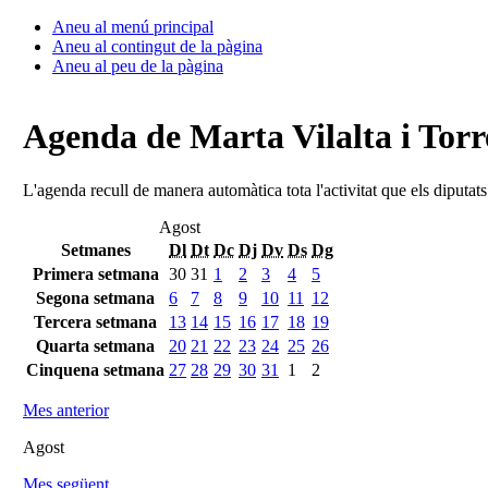
Aneu al menú principal
Aneu al contingut de la pàgina
Aneu al peu de la pàgina
Agenda de Marta Vilalta i Torr
L'agenda recull de manera automàtica tota l'activitat que els diputat
Agost
Setmanes
Dl
Dt
Dc
Dj
Dv
Ds
Dg
Primera setmana
30
31
1
2
3
4
5
Segona setmana
6
7
8
9
10
11
12
Tercera setmana
13
14
15
16
17
18
19
Quarta setmana
20
21
22
23
24
25
26
Cinquena setmana
27
28
29
30
31
1
2
Mes anterior
Agost
Mes següent