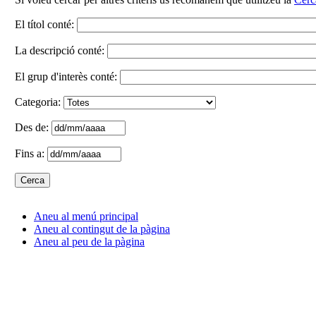
El títol conté:
La descripció conté:
El grup d'interès conté:
Categoria:
Des de:
Fins a:
Aneu al menú principal
Aneu al contingut de la pàgina
Aneu al peu de la pàgina