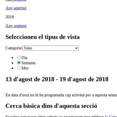
Any anterior
2018
Any següent
Seleccioneu el tipus de vista
Categoria:
Dia
Setmana
Mes
13 d'agost de 2018 - 19 d'agost de 2018
En data d'avui no hi ha programada cap activitat per a aquesta setm
Cerca bàsica dins d'aquesta secció
Si voleu cercar per altres criteris us recomanem que utilitzeu la
Cerc