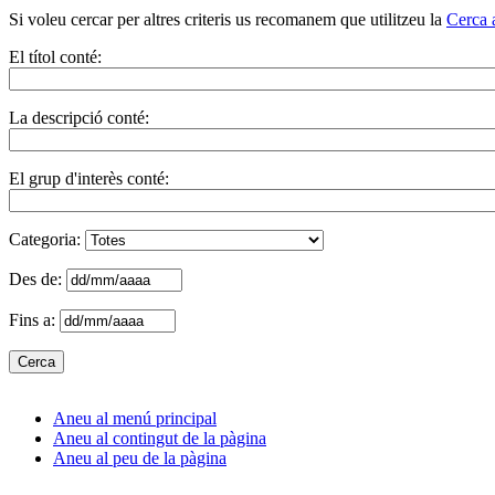
Si voleu cercar per altres criteris us recomanem que utilitzeu la
Cerca 
El títol conté:
La descripció conté:
El grup d'interès conté:
Categoria:
Des de:
Fins a:
Aneu al menú principal
Aneu al contingut de la pàgina
Aneu al peu de la pàgina