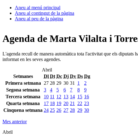
Aneu al menú principal
Aneu al contingut de la pàgina
Aneu al peu de la pàgina
Agenda de Marta Vilalta i Torre
L'agenda recull de manera automàtica tota l'activitat que els diputats 
informat en les seves agendes.
Abril
Setmanes
Dl
Dt
Dc
Dj
Dv
Ds
Dg
Primera setmana
27
28
29
30
31
1
2
Segona setmana
3
4
5
6
7
8
9
Tercera setmana
10
11
12
13
14
15
16
Quarta setmana
17
18
19
20
21
22
23
Cinquena setmana
24
25
26
27
28
29
30
Mes anterior
Abril