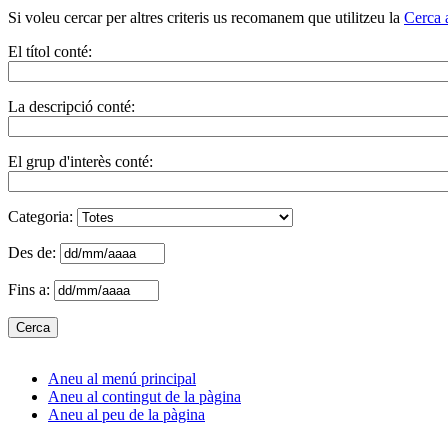
Si voleu cercar per altres criteris us recomanem que utilitzeu la
Cerca 
El títol conté:
La descripció conté:
El grup d'interès conté:
Categoria:
Des de:
Fins a:
Aneu al menú principal
Aneu al contingut de la pàgina
Aneu al peu de la pàgina