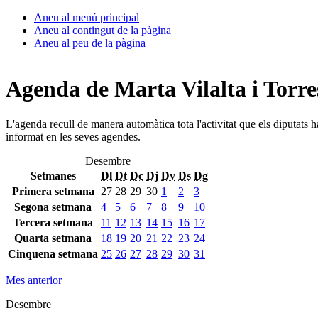
Aneu al menú principal
Aneu al contingut de la pàgina
Aneu al peu de la pàgina
Agenda de Marta Vilalta i Torre
L'agenda recull de manera automàtica tota l'activitat que els diputats 
informat en les seves agendes.
Desembre
Setmanes
Dl
Dt
Dc
Dj
Dv
Ds
Dg
Primera setmana
27
28
29
30
1
2
3
Segona setmana
4
5
6
7
8
9
10
Tercera setmana
11
12
13
14
15
16
17
Quarta setmana
18
19
20
21
22
23
24
Cinquena setmana
25
26
27
28
29
30
31
Mes anterior
Desembre