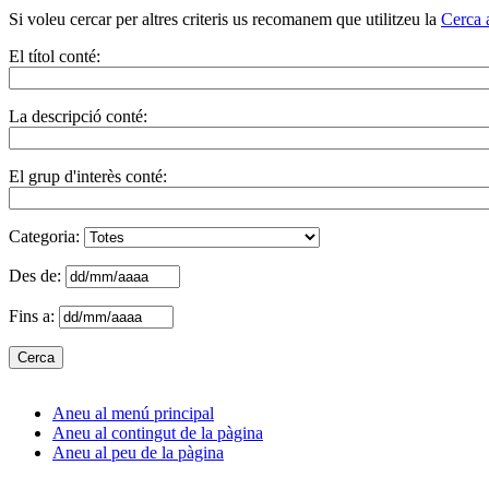
Si voleu cercar per altres criteris us recomanem que utilitzeu la
Cerca 
El títol conté:
La descripció conté:
El grup d'interès conté:
Categoria:
Des de:
Fins a:
Aneu al menú principal
Aneu al contingut de la pàgina
Aneu al peu de la pàgina