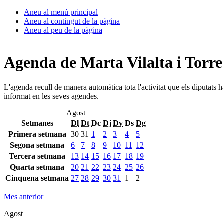
Aneu al menú principal
Aneu al contingut de la pàgina
Aneu al peu de la pàgina
Agenda de Marta Vilalta i Torre
L'agenda recull de manera automàtica tota l'activitat que els diputats 
informat en les seves agendes.
Agost
Setmanes
Dl
Dt
Dc
Dj
Dv
Ds
Dg
Primera setmana
30
31
1
2
3
4
5
Segona setmana
6
7
8
9
10
11
12
Tercera setmana
13
14
15
16
17
18
19
Quarta setmana
20
21
22
23
24
25
26
Cinquena setmana
27
28
29
30
31
1
2
Mes anterior
Agost