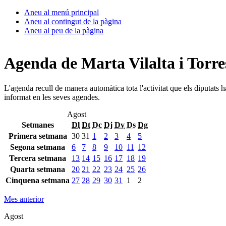
Aneu al menú principal
Aneu al contingut de la pàgina
Aneu al peu de la pàgina
Agenda de Marta Vilalta i Torre
L'agenda recull de manera automàtica tota l'activitat que els diputats 
informat en les seves agendes.
Agost
Setmanes
Dl
Dt
Dc
Dj
Dv
Ds
Dg
Primera setmana
30
31
1
2
3
4
5
Segona setmana
6
7
8
9
10
11
12
Tercera setmana
13
14
15
16
17
18
19
Quarta setmana
20
21
22
23
24
25
26
Cinquena setmana
27
28
29
30
31
1
2
Mes anterior
Agost