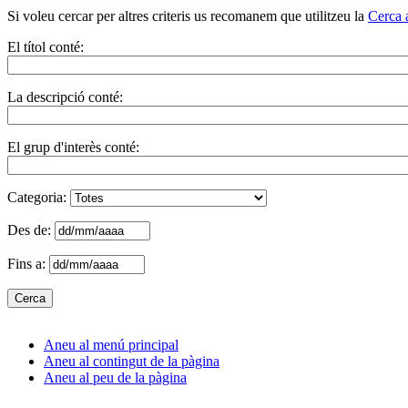
Si voleu cercar per altres criteris us recomanem que utilitzeu la
Cerca 
El títol conté:
La descripció conté:
El grup d'interès conté:
Categoria:
Des de:
Fins a:
Aneu al menú principal
Aneu al contingut de la pàgina
Aneu al peu de la pàgina