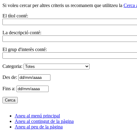
Si voleu cercar per altres criteris us recomanem que utilitzeu la
Cerca 
El títol conté:
La descripció conté:
El grup d'interès conté:
Categoria:
Des de:
Fins a:
Aneu al menú principal
Aneu al contingut de la pàgina
Aneu al peu de la pàgina