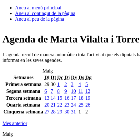
Aneu al menú principal
Aneu al contingut de la pàgina
Aneu al peu de la pàgina
Agenda de Marta Vilalta i Torre
L'agenda recull de manera automàtica tota l'activitat que els diputats 
informat en les seves agendes.
Maig
Setmanes
Dl
Dt
Dc
Dj
Dv
Ds
Dg
Primera setmana
29
30
1
2
3
4
5
Segona setmana
6
7
8
9
10
11
12
Tercera setmana
13
14
15
16
17
18
19
Quarta setmana
20
21
22
23
24
25
26
Cinquena setmana
27
28
29
30
31
1
2
Mes anterior
Maig