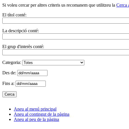
Si voleu cercar per altres criteris us recomanem que utilitzeu la
Cerca 
El títol conté:
La descripció conté:
El grup d'interès conté:
Categoria:
Des de:
Fins a:
Aneu al menú principal
Aneu al contingut de la pàgina
Aneu al peu de la pàgina