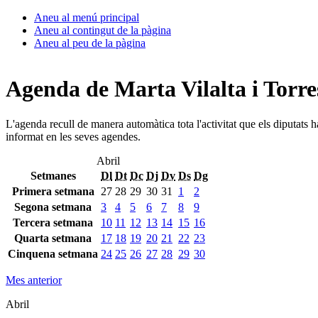
Aneu al menú principal
Aneu al contingut de la pàgina
Aneu al peu de la pàgina
Agenda de Marta Vilalta i Torre
L'agenda recull de manera automàtica tota l'activitat que els diputats 
informat en les seves agendes.
Abril
Setmanes
Dl
Dt
Dc
Dj
Dv
Ds
Dg
Primera setmana
27
28
29
30
31
1
2
Segona setmana
3
4
5
6
7
8
9
Tercera setmana
10
11
12
13
14
15
16
Quarta setmana
17
18
19
20
21
22
23
Cinquena setmana
24
25
26
27
28
29
30
Mes anterior
Abril