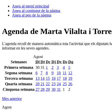
Aneu al menú principal
Aneu al contingut de la pàgina
Aneu al peu de la pàgina
Agenda de Marta Vilalta i Torre
L'agenda recull de manera automàtica tota l'activitat que els diputats 
informat en les seves agendes.
Agost
Setmanes
Dl
Dt
Dc
Dj
Dv
Ds
Dg
Primera setmana
30
31
1
2
3
4
5
Segona setmana
6
7
8
9
10
11
12
Tercera setmana
13
14
15
16
17
18
19
Quarta setmana
20
21
22
23
24
25
26
Cinquena setmana
27
28
29
30
31
1
2
Mes anterior
Agost