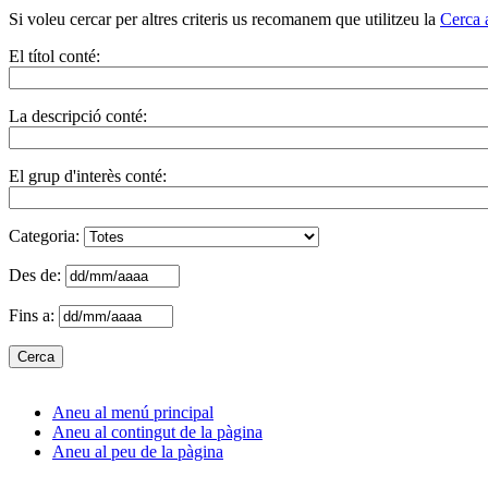
Si voleu cercar per altres criteris us recomanem que utilitzeu la
Cerca 
El títol conté:
La descripció conté:
El grup d'interès conté:
Categoria:
Des de:
Fins a:
Aneu al menú principal
Aneu al contingut de la pàgina
Aneu al peu de la pàgina