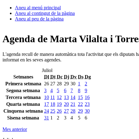
Aneu al menú principal
Aneu al contingut de la pàgina
Aneu al peu de la pàgina
Agenda de Marta Vilalta i Torre
L'agenda recull de manera automàtica tota l'activitat que els diputats 
informat en les seves agendes.
Juliol
Setmanes
Dl
Dt
Dc
Dj
Dv
Ds
Dg
Primera setmana
26
27
28
29
30
1
2
Segona setmana
3
4
5
6
7
8
9
Tercera setmana
10
11
12
13
14
15
16
Quarta setmana
17
18
19
20
21
22
23
Cinquena setmana
24
25
26
27
28
29
30
Sisena setmana
31
1
2
3
4
5
6
Mes anterior