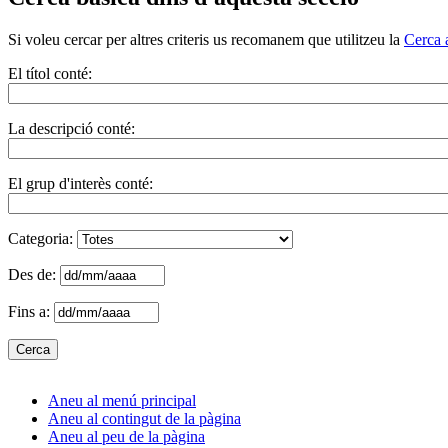
Si voleu cercar per altres criteris us recomanem que utilitzeu la
Cerca 
El títol conté:
La descripció conté:
El grup d'interès conté:
Categoria:
Des de:
Fins a:
Aneu al menú principal
Aneu al contingut de la pàgina
Aneu al peu de la pàgina