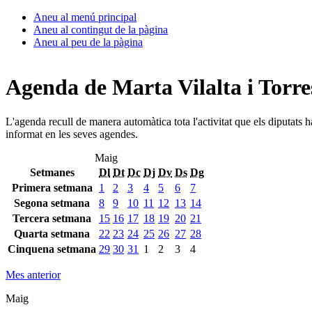
Aneu al menú principal
Aneu al contingut de la pàgina
Aneu al peu de la pàgina
Agenda de Marta Vilalta i Torre
L'agenda recull de manera automàtica tota l'activitat que els diputats 
informat en les seves agendes.
Maig
Setmanes
Dl
Dt
Dc
Dj
Dv
Ds
Dg
Primera setmana
1
2
3
4
5
6
7
Segona setmana
8
9
10
11
12
13
14
Tercera setmana
15
16
17
18
19
20
21
Quarta setmana
22
23
24
25
26
27
28
Cinquena setmana
29
30
31
1
2
3
4
Mes anterior
Maig