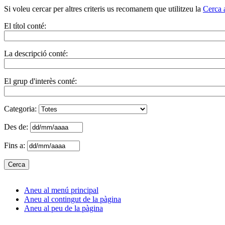
Si voleu cercar per altres criteris us recomanem que utilitzeu la
Cerca 
El títol conté:
La descripció conté:
El grup d'interès conté:
Categoria:
Des de:
Fins a:
Aneu al menú principal
Aneu al contingut de la pàgina
Aneu al peu de la pàgina