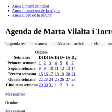
Aneu al menú principal
Aneu al contingut de la pàgina
Aneu al peu de la pàgina
Agenda de Marta Vilalta i Torr
L'agenda recull de manera automàtica tota l'activitat que els diputat
Octubre
Setmanes
Dl
Dt
Dc
Dj
Dv
Ds
Dg
Primera setmana
1
2
3
4
5
6
7
Segona setmana
8
9
10
11
12
13
14
Tercera setmana
15
16
17
18
19
20
21
Quarta setmana
22
23
24
25
26
27
28
Cinquena setmana
29
30
31
1
2
3
4
Mes anterior
Octubre
Mes següent