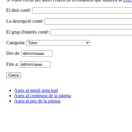
El títol conté:
La descripció conté:
El grup d'interès conté:
Categoria:
Des de:
Fins a:
Aneu al menú principal
Aneu al contingut de la pàgina
Aneu al peu de la pàgina