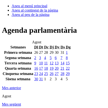
Aneu al menú principal
Aneu al contingut de la pàgina
Aneu al peu de la pàgina
Agenda parlamentària
Agost
Setmanes
Dl
Dt
Dc
Dj
Dv
Ds
Dg
Primera setmana
26
27
28
29
30
31
1
Segona setmana
2
3
4
5
6
7
8
Tercera setmana
9
10
11
12
13
14
15
Quarta setmana
16
17
18
19
20
21
22
Cinquena setmana
23
24
25
26
27
28
29
Sisena setmana
30
31
1
2
3
4
5
Mes anterior
Agost
Mes següent