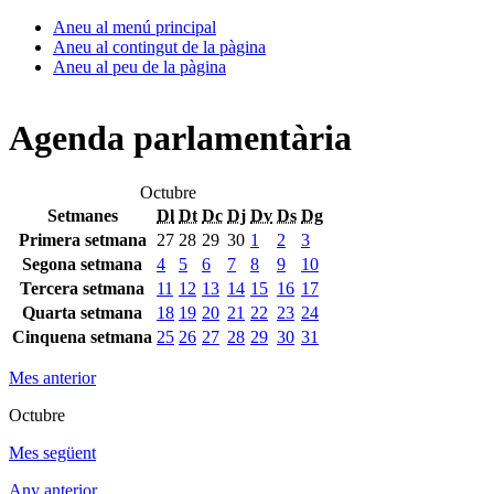
Aneu al menú principal
Aneu al contingut de la pàgina
Aneu al peu de la pàgina
Agenda parlamentària
Octubre
Setmanes
Dl
Dt
Dc
Dj
Dv
Ds
Dg
Primera setmana
27
28
29
30
1
2
3
Segona setmana
4
5
6
7
8
9
10
Tercera setmana
11
12
13
14
15
16
17
Quarta setmana
18
19
20
21
22
23
24
Cinquena setmana
25
26
27
28
29
30
31
Mes anterior
Octubre
Mes següent
Any anterior