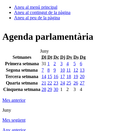
Aneu al menú principal
Aneu al contingut de la pàgina
Aneu al peu de la pàgina
Agenda parlamentària
Juny
Setmanes
Dl
Dt
Dc
Dj
Dv
Ds
Dg
Primera setmana
31
1
2
3
4
5
6
Segona setmana
7
8
9
10
11
12
13
Tercera setmana
14
15
16
17
18
19
20
Quarta setmana
21
22
23
24
25
26
27
Cinquena setmana
28
29
30
1
2
3
4
Mes anterior
Juny
Mes següent
Any anterior