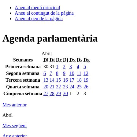
Aneu al menú principal
Aneu al contingut de la pàgina
Aneu al peu de la pàgina
Agenda parlamentària
Abril
Setmanes
Dl
Dt
Dc
Dj
Dv
Ds
Dg
Primera setmana
30
31
1
2
3
4
5
Segona setmana
6
7
8
9
10
11
12
Tercera setmana
13
14
15
16
17
18
19
Quarta setmana
20
21
22
23
24
25
26
Cinquena setmana
27
28
29
30
1
2
3
Mes anterior
Abril
Mes següent
Any anterior