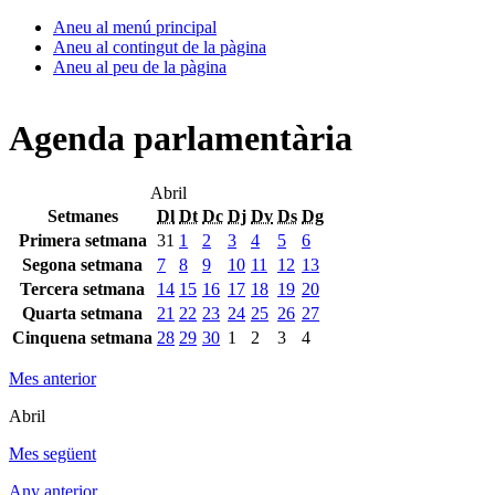
Aneu al menú principal
Aneu al contingut de la pàgina
Aneu al peu de la pàgina
Agenda parlamentària
Abril
Setmanes
Dl
Dt
Dc
Dj
Dv
Ds
Dg
Primera setmana
31
1
2
3
4
5
6
Segona setmana
7
8
9
10
11
12
13
Tercera setmana
14
15
16
17
18
19
20
Quarta setmana
21
22
23
24
25
26
27
Cinquena setmana
28
29
30
1
2
3
4
Mes anterior
Abril
Mes següent
Any anterior