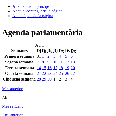
Aneu al menú principal
Aneu al contingut de la pàgina
Aneu al peu de la pàgina
Agenda parlamentària
Abril
Setmanes
Dl
Dt
Dc
Dj
Dv
Ds
Dg
Primera setmana
31
1
2
3
4
5
6
Segona setmana
7
8
9
10
11
12
13
Tercera setmana
14
15
16
17
18
19
20
Quarta setmana
21
22
23
24
25
26
27
Cinquena setmana
28
29
30
1
2
3
4
Mes anterior
Abril
Mes següent
Any anterior