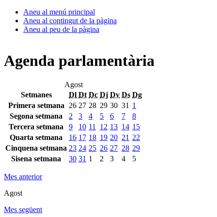
Aneu al menú principal
Aneu al contingut de la pàgina
Aneu al peu de la pàgina
Agenda parlamentària
Agost
Setmanes
Dl
Dt
Dc
Dj
Dv
Ds
Dg
Primera setmana
26
27
28
29
30
31
1
Segona setmana
2
3
4
5
6
7
8
Tercera setmana
9
10
11
12
13
14
15
Quarta setmana
16
17
18
19
20
21
22
Cinquena setmana
23
24
25
26
27
28
29
Sisena setmana
30
31
1
2
3
4
5
Mes anterior
Agost
Mes següent