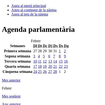
Aneu al menú principal
Aneu al contingut de la pàgina
Aneu al peu de la pàgina
Agenda parlamentària
Febrer
Setmanes
Dl
Dt
Dc
Dj
Dv
Ds
Dg
Primera setmana
27
28
29
30
31
1
2
Segona setmana
3
4
5
6
7
8
9
Tercera setmana
10
11
12
13
14
15
16
Quarta setmana
17
18
19
20
21
22
23
Cinquena setmana
24
25
26
27
28
1
2
Mes anterior
Febrer
Mes següent
Any anterior