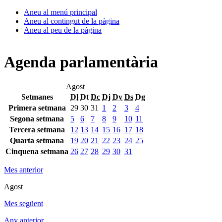
Aneu al menú principal
Aneu al contingut de la pàgina
Aneu al peu de la pàgina
Agenda parlamentària
Agost
Setmanes
Dl
Dt
Dc
Dj
Dv
Ds
Dg
Primera setmana
29
30
31
1
2
3
4
Segona setmana
5
6
7
8
9
10
11
Tercera setmana
12
13
14
15
16
17
18
Quarta setmana
19
20
21
22
23
24
25
Cinquena setmana
26
27
28
29
30
31
Mes anterior
Agost
Mes següent
Any anterior