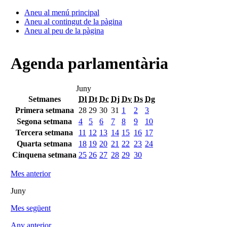
Aneu al menú principal
Aneu al contingut de la pàgina
Aneu al peu de la pàgina
Agenda parlamentària
Juny
Setmanes
Dl
Dt
Dc
Dj
Dv
Ds
Dg
Primera setmana
28
29
30
31
1
2
3
Segona setmana
4
5
6
7
8
9
10
Tercera setmana
11
12
13
14
15
16
17
Quarta setmana
18
19
20
21
22
23
24
Cinquena setmana
25
26
27
28
29
30
Mes anterior
Juny
Mes següent
Any anterior