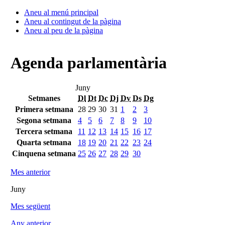
Aneu al menú principal
Aneu al contingut de la pàgina
Aneu al peu de la pàgina
Agenda parlamentària
Juny
Setmanes
Dl
Dt
Dc
Dj
Dv
Ds
Dg
Primera setmana
28
29
30
31
1
2
3
Segona setmana
4
5
6
7
8
9
10
Tercera setmana
11
12
13
14
15
16
17
Quarta setmana
18
19
20
21
22
23
24
Cinquena setmana
25
26
27
28
29
30
Mes anterior
Juny
Mes següent
Any anterior