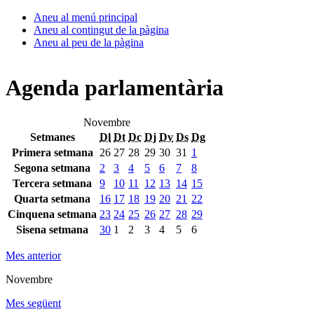
Aneu al menú principal
Aneu al contingut de la pàgina
Aneu al peu de la pàgina
Agenda parlamentària
Novembre
Setmanes
Dl
Dt
Dc
Dj
Dv
Ds
Dg
Primera setmana
26
27
28
29
30
31
1
Segona setmana
2
3
4
5
6
7
8
Tercera setmana
9
10
11
12
13
14
15
Quarta setmana
16
17
18
19
20
21
22
Cinquena setmana
23
24
25
26
27
28
29
Sisena setmana
30
1
2
3
4
5
6
Mes anterior
Novembre
Mes següent