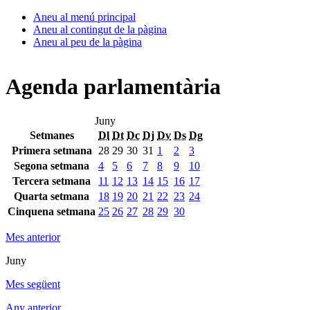
Aneu al menú principal
Aneu al contingut de la pàgina
Aneu al peu de la pàgina
Agenda parlamentària
Juny
Setmanes
Dl
Dt
Dc
Dj
Dv
Ds
Dg
Primera setmana
28
29
30
31
1
2
3
Segona setmana
4
5
6
7
8
9
10
Tercera setmana
11
12
13
14
15
16
17
Quarta setmana
18
19
20
21
22
23
24
Cinquena setmana
25
26
27
28
29
30
Mes anterior
Juny
Mes següent
Any anterior