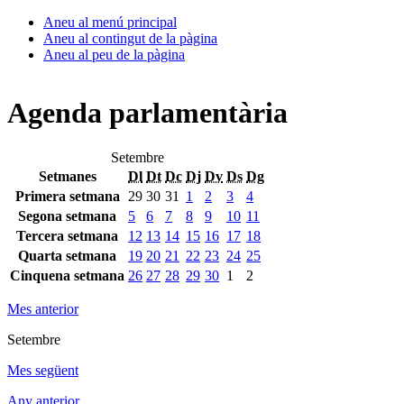
Aneu al menú principal
Aneu al contingut de la pàgina
Aneu al peu de la pàgina
Agenda parlamentària
Setembre
Setmanes
Dl
Dt
Dc
Dj
Dv
Ds
Dg
Primera setmana
29
30
31
1
2
3
4
Segona setmana
5
6
7
8
9
10
11
Tercera setmana
12
13
14
15
16
17
18
Quarta setmana
19
20
21
22
23
24
25
Cinquena setmana
26
27
28
29
30
1
2
Mes anterior
Setembre
Mes següent
Any anterior