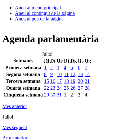
Aneu al menú principal
Aneu al contingut de la pàgina
Aneu al peu de la pàgina
Agenda parlamentària
Juliol
Setmanes
Dl
Dt
Dc
Dj
Dv
Ds
Dg
Primera setmana
1
2
3
4
5
6
7
Segona setmana
8
9
10
11
12
13
14
Tercera setmana
15
16
17
18
19
20
21
Quarta setmana
22
23
24
25
26
27
28
Cinquena setmana
29
30
31
1
2
3
4
Mes anterior
Juliol
Mes següent
Any anterior