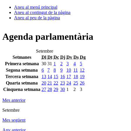
Aneu al menú principal
Aneu al contingut de la pàgina
Aneu al peu de la pàgina
Agenda parlamentària
Setembre
Setmanes
Dl
Dt
Dc
Dj
Dv
Ds
Dg
Primera setmana
30
31
1
2
3
4
5
Segona setmana
6
7
8
9
10
11
12
Tercera setmana
13
14
15
16
17
18
19
Quarta setmana
20
21
22
23
24
25
26
Cinquena setmana
27
28
29
30
1
2
3
Mes anterior
Setembre
Mes següent
Any anterior