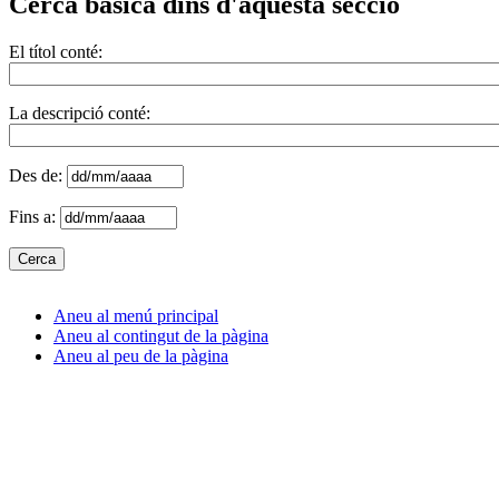
Cerca bàsica dins d'aquesta secció
El títol conté:
La descripció conté:
Des de:
Fins a:
Aneu al menú principal
Aneu al contingut de la pàgina
Aneu al peu de la pàgina