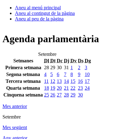
Aneu al menú principal
Aneu al contingut de la pàgina
Aneu al peu de la pàgina
Agenda parlamentària
Setembre
Setmanes
Dl
Dt
Dc
Dj
Dv
Ds
Dg
Primera setmana
28
29
30
31
1
2
3
Segona setmana
4
5
6
7
8
9
10
Tercera setmana
11
12
13
14
15
16
17
Quarta setmana
18
19
20
21
22
23
24
Cinquena setmana
25
26
27
28
29
30
Mes anterior
Setembre
Mes següent
Any anterior