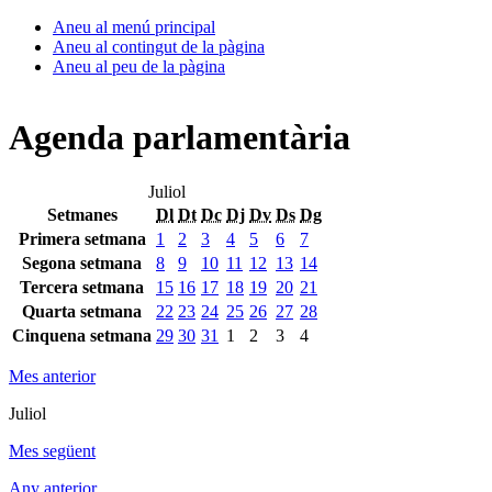
Aneu al menú principal
Aneu al contingut de la pàgina
Aneu al peu de la pàgina
Agenda parlamentària
Juliol
Setmanes
Dl
Dt
Dc
Dj
Dv
Ds
Dg
Primera setmana
1
2
3
4
5
6
7
Segona setmana
8
9
10
11
12
13
14
Tercera setmana
15
16
17
18
19
20
21
Quarta setmana
22
23
24
25
26
27
28
Cinquena setmana
29
30
31
1
2
3
4
Mes anterior
Juliol
Mes següent
Any anterior