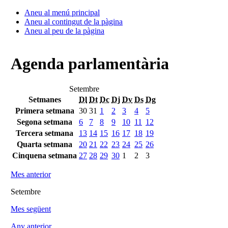
Aneu al menú principal
Aneu al contingut de la pàgina
Aneu al peu de la pàgina
Agenda parlamentària
Setembre
Setmanes
Dl
Dt
Dc
Dj
Dv
Ds
Dg
Primera setmana
30
31
1
2
3
4
5
Segona setmana
6
7
8
9
10
11
12
Tercera setmana
13
14
15
16
17
18
19
Quarta setmana
20
21
22
23
24
25
26
Cinquena setmana
27
28
29
30
1
2
3
Mes anterior
Setembre
Mes següent
Any anterior