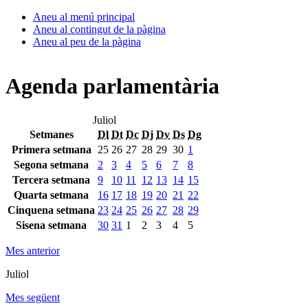
Aneu al menú principal
Aneu al contingut de la pàgina
Aneu al peu de la pàgina
Agenda parlamentària
Juliol
Setmanes
Dl
Dt
Dc
Dj
Dv
Ds
Dg
Primera setmana
25
26
27
28
29
30
1
Segona setmana
2
3
4
5
6
7
8
Tercera setmana
9
10
11
12
13
14
15
Quarta setmana
16
17
18
19
20
21
22
Cinquena setmana
23
24
25
26
27
28
29
Sisena setmana
30
31
1
2
3
4
5
Mes anterior
Juliol
Mes següent