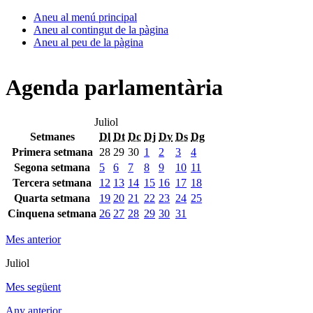
Aneu al menú principal
Aneu al contingut de la pàgina
Aneu al peu de la pàgina
Agenda parlamentària
Juliol
Setmanes
Dl
Dt
Dc
Dj
Dv
Ds
Dg
Primera setmana
28
29
30
1
2
3
4
Segona setmana
5
6
7
8
9
10
11
Tercera setmana
12
13
14
15
16
17
18
Quarta setmana
19
20
21
22
23
24
25
Cinquena setmana
26
27
28
29
30
31
Mes anterior
Juliol
Mes següent
Any anterior