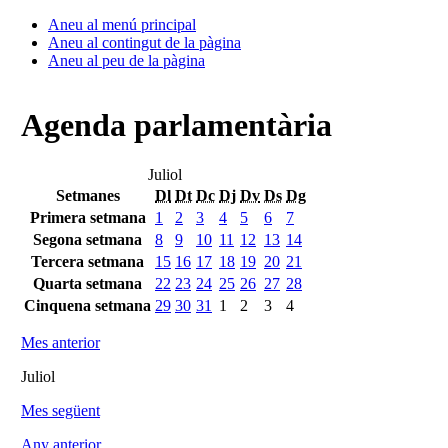
Aneu al menú principal
Aneu al contingut de la pàgina
Aneu al peu de la pàgina
Agenda parlamentària
Juliol
Setmanes
Dl
Dt
Dc
Dj
Dv
Ds
Dg
Primera setmana
1
2
3
4
5
6
7
Segona setmana
8
9
10
11
12
13
14
Tercera setmana
15
16
17
18
19
20
21
Quarta setmana
22
23
24
25
26
27
28
Cinquena setmana
29
30
31
1
2
3
4
Mes anterior
Juliol
Mes següent
Any anterior