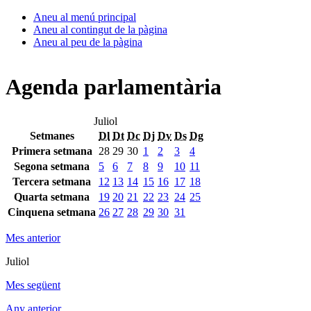
Aneu al menú principal
Aneu al contingut de la pàgina
Aneu al peu de la pàgina
Agenda parlamentària
Juliol
Setmanes
Dl
Dt
Dc
Dj
Dv
Ds
Dg
Primera setmana
28
29
30
1
2
3
4
Segona setmana
5
6
7
8
9
10
11
Tercera setmana
12
13
14
15
16
17
18
Quarta setmana
19
20
21
22
23
24
25
Cinquena setmana
26
27
28
29
30
31
Mes anterior
Juliol
Mes següent
Any anterior