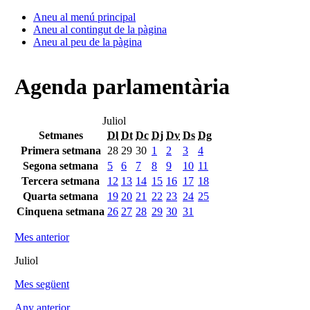
Aneu al menú principal
Aneu al contingut de la pàgina
Aneu al peu de la pàgina
Agenda parlamentària
Juliol
Setmanes
Dl
Dt
Dc
Dj
Dv
Ds
Dg
Primera setmana
28
29
30
1
2
3
4
Segona setmana
5
6
7
8
9
10
11
Tercera setmana
12
13
14
15
16
17
18
Quarta setmana
19
20
21
22
23
24
25
Cinquena setmana
26
27
28
29
30
31
Mes anterior
Juliol
Mes següent
Any anterior