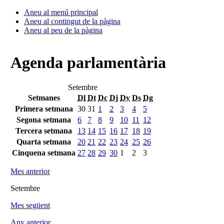
Aneu al menú principal
Aneu al contingut de la pàgina
Aneu al peu de la pàgina
Agenda parlamentària
Setembre
Setmanes
Dl
Dt
Dc
Dj
Dv
Ds
Dg
Primera setmana
30
31
1
2
3
4
5
Segona setmana
6
7
8
9
10
11
12
Tercera setmana
13
14
15
16
17
18
19
Quarta setmana
20
21
22
23
24
25
26
Cinquena setmana
27
28
29
30
1
2
3
Mes anterior
Setembre
Mes següent
Any anterior