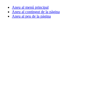
Aneu al menú principal
Aneu al contingut de la pàgina
Aneu al peu de la pàgina