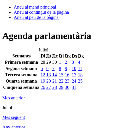
Aneu al menú principal
Aneu al contingut de la pàgina
Aneu al peu de la pàgina
Agenda parlamentària
Juliol
Setmanes
Dl
Dt
Dc
Dj
Dv
Ds
Dg
Primera setmana
28
29
30
1
2
3
4
Segona setmana
5
6
7
8
9
10
11
Tercera setmana
12
13
14
15
16
17
18
Quarta setmana
19
20
21
22
23
24
25
Cinquena setmana
26
27
28
29
30
31
Mes anterior
Juliol
Mes següent
Any anterior