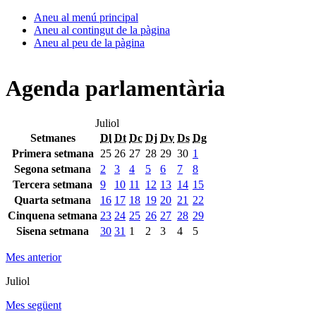
Aneu al menú principal
Aneu al contingut de la pàgina
Aneu al peu de la pàgina
Agenda parlamentària
Juliol
Setmanes
Dl
Dt
Dc
Dj
Dv
Ds
Dg
Primera setmana
25
26
27
28
29
30
1
Segona setmana
2
3
4
5
6
7
8
Tercera setmana
9
10
11
12
13
14
15
Quarta setmana
16
17
18
19
20
21
22
Cinquena setmana
23
24
25
26
27
28
29
Sisena setmana
30
31
1
2
3
4
5
Mes anterior
Juliol
Mes següent