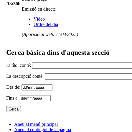
13:30h
Emissió en directe
Video
Ordre del dia
(Aparició al web: 11/03/2025)
Cerca bàsica dins d'aquesta secció
El títol conté:
La descripció conté:
Des de:
Fins a:
Aneu al menú principal
Aneu al contingut de la pàgina