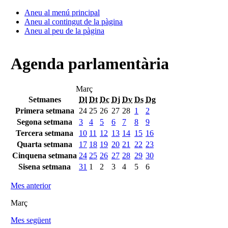
Aneu al menú principal
Aneu al contingut de la pàgina
Aneu al peu de la pàgina
Agenda parlamentària
Març
Setmanes
Dl
Dt
Dc
Dj
Dv
Ds
Dg
Primera setmana
24
25
26
27
28
1
2
Segona setmana
3
4
5
6
7
8
9
Tercera setmana
10
11
12
13
14
15
16
Quarta setmana
17
18
19
20
21
22
23
Cinquena setmana
24
25
26
27
28
29
30
Sisena setmana
31
1
2
3
4
5
6
Mes anterior
Març
Mes següent