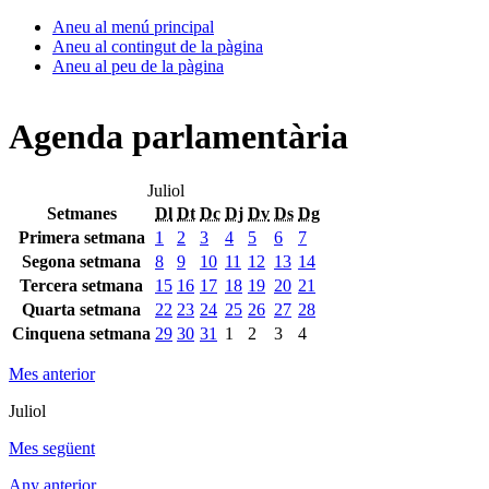
Aneu al menú principal
Aneu al contingut de la pàgina
Aneu al peu de la pàgina
Agenda parlamentària
Juliol
Setmanes
Dl
Dt
Dc
Dj
Dv
Ds
Dg
Primera setmana
1
2
3
4
5
6
7
Segona setmana
8
9
10
11
12
13
14
Tercera setmana
15
16
17
18
19
20
21
Quarta setmana
22
23
24
25
26
27
28
Cinquena setmana
29
30
31
1
2
3
4
Mes anterior
Juliol
Mes següent
Any anterior