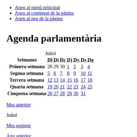
Aneu al menú principal
Aneu al contingut de la pàgina
Aneu al peu de la pàgina
Agenda parlamentària
Juliol
Setmanes
Dl
Dt
Dc
Dj
Dv
Ds
Dg
Primera setmana
28
29
30
1
2
3
4
Segona setmana
5
6
7
8
9
10
11
Tercera setmana
12
13
14
15
16
17
18
Quarta setmana
19
20
21
22
23
24
25
Cinquena setmana
26
27
28
29
30
31
Mes anterior
Juliol
Mes següent
Any anterior