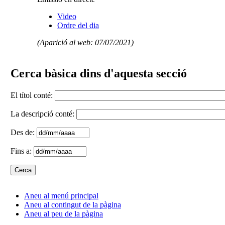
Video
Ordre del dia
(Aparició al web: 07/07/2021)
Cerca bàsica dins d'aquesta secció
El títol conté:
La descripció conté:
Des de:
Fins a:
Aneu al menú principal
Aneu al contingut de la pàgina
Aneu al peu de la pàgina