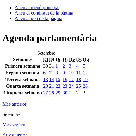
Aneu al menú principal
Aneu al contingut de la pàgina
Aneu al peu de la pàgina
Agenda parlamentària
Setembre
Setmanes
Dl
Dt
Dc
Dj
Dv
Ds
Dg
Primera setmana
30
31
1
2
3
4
5
Segona setmana
6
7
8
9
10
11
12
Tercera setmana
13
14
15
16
17
18
19
Quarta setmana
20
21
22
23
24
25
26
Cinquena setmana
27
28
29
30
1
2
3
Mes anterior
Setembre
Mes següent
Any anterior