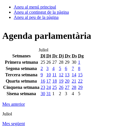
Aneu al menú principal
Aneu al contingut de la pàgina
Aneu al peu de la pàgina
Agenda parlamentària
Juliol
Setmanes
Dl
Dt
Dc
Dj
Dv
Ds
Dg
Primera setmana
25
26
27
28
29
30
1
Segona setmana
2
3
4
5
6
7
8
Tercera setmana
9
10
11
12
13
14
15
Quarta setmana
16
17
18
19
20
21
22
Cinquena setmana
23
24
25
26
27
28
29
Sisena setmana
30
31
1
2
3
4
5
Mes anterior
Juliol
Mes següent