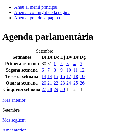
Aneu al menú principal
Aneu al contingut de la pàgina
Aneu al peu de la pàgina
Agenda parlamentària
Setembre
Setmanes
Dl
Dt
Dc
Dj
Dv
Ds
Dg
Primera setmana
30
31
1
2
3
4
5
Segona setmana
6
7
8
9
10
11
12
Tercera setmana
13
14
15
16
17
18
19
Quarta setmana
20
21
22
23
24
25
26
Cinquena setmana
27
28
29
30
1
2
3
Mes anterior
Setembre
Mes següent
Any anterior