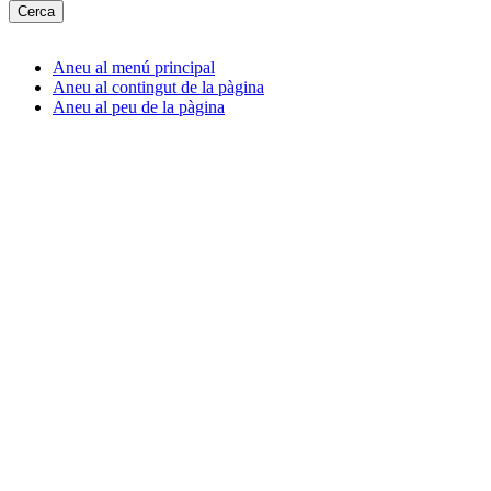
Aneu al menú principal
Aneu al contingut de la pàgina
Aneu al peu de la pàgina