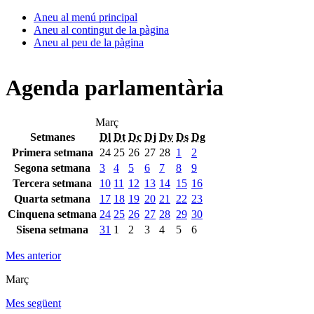
Aneu al menú principal
Aneu al contingut de la pàgina
Aneu al peu de la pàgina
Agenda parlamentària
Març
Setmanes
Dl
Dt
Dc
Dj
Dv
Ds
Dg
Primera setmana
24
25
26
27
28
1
2
Segona setmana
3
4
5
6
7
8
9
Tercera setmana
10
11
12
13
14
15
16
Quarta setmana
17
18
19
20
21
22
23
Cinquena setmana
24
25
26
27
28
29
30
Sisena setmana
31
1
2
3
4
5
6
Mes anterior
Març
Mes següent