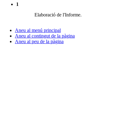
1
Elaboració de l'Informe.
Aneu al menú principal
Aneu al contingut de la pàgina
Aneu al peu de la pàgina