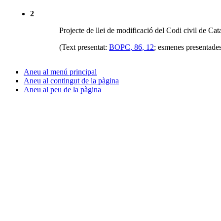
2
Projecte de llei de modificació del Codi civil de Cat
(Text presentat:
BOPC, 86, 12
; esmenes presentade
Aneu al menú principal
Aneu al contingut de la pàgina
Aneu al peu de la pàgina