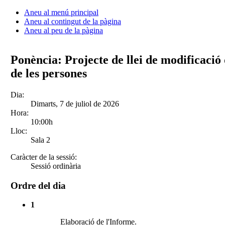
Aneu al menú principal
Aneu al contingut de la pàgina
Aneu al peu de la pàgina
Ponència: Projecte de llei de modificació 
de les persones
Dia:
Dimarts, 7 de juliol de 2026
Hora:
10:00h
Lloc:
Sala 2
Caràcter de la sessió:
Sessió ordinària
Ordre del dia
1
Elaboració de l'Informe.